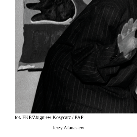
fot. FKP/Zbigniew Kosycarz / PAP
Jerzy Afanasjew