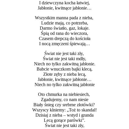
I dziewczyna kocha łatwiej,
Jabłonie, kwitnące jabłonie…
Wszystkim manna pada z nieba,
Ludzie mają, co potrzeba,
Darmo światło, gaz, lokaje.
Śpią od rana do wieczora,
Czasem drepczą do kościoła
I nocą zmęczeni śpiewają…
Świat nie jest taki zły,
Świat nie jest taki mdły,
Niech no tylko zakwitną jabłonie.
Babcie wnuczkom bajki klecą,
Złote zęby z nieba lecą,
Jabłonie, kwitnące jabłonie…
Niech no tylko zakwitną jabłonie
Oto chmurka na niebiesiech,
Zgadujemy, co nam niesie
Biały śnieg czy srebrne złotówki?
Wszyscy klniemy: „Toż to skandal!
Dzisiaj z nieba – wstyd i granda
Lecą gorące parówki”.
Świat nie jest taki zły,