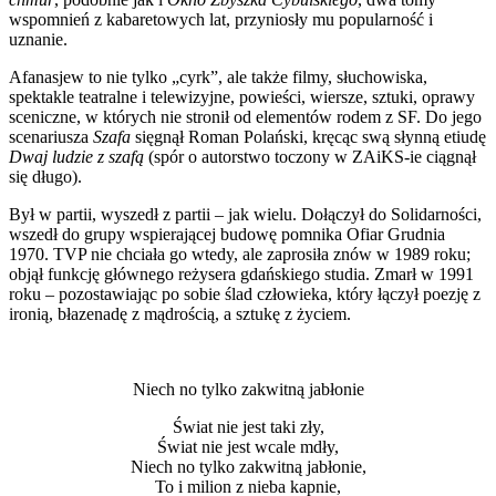
wspomnień z kabaretowych lat, przyniosły mu popularność i
uznanie.
Afanasjew to nie tylko „cyrk”, ale także filmy, słuchowiska,
spektakle teatralne i telewizyjne, powieści, wiersze, sztuki, oprawy
sceniczne, w których nie stronił od elementów rodem z SF. Do jego
scenariusza
Szafa
sięgnął Roman Polański, kręcąc swą słynną etiudę
Dwaj ludzie z szafą
(spór o autorstwo toczony w ZAiKS-ie ciągnął
się długo).
Był w partii, wyszedł z partii – jak wielu. Dołączył do Solidarności,
wszedł do grupy wspierającej budowę pomnika Ofiar Grudnia
1970. TVP nie chciała go wtedy, ale zaprosiła znów w 1989 roku;
objął funkcję głównego reżysera gdańskiego studia. Zmarł w 1991
roku – pozostawiając po sobie ślad człowieka, który łączył poezję z
ironią, błazenadę z mądrością, a sztukę z życiem.
Niech no tylko zakwitną jabłonie
Świat nie jest taki zły,
Świat nie jest wcale mdły,
Niech no tylko zakwitną jabłonie,
To i milion z nieba kapnie,