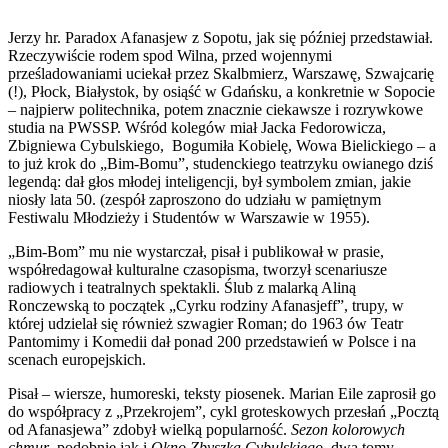
Jerzy hr. Paradox Afanasjew z Sopotu, jak się później przedstawiał.
Rzeczywiście rodem spod Wilna, przed wojennymi
prześladowaniami uciekał przez Skalbmierz, Warszawę, Szwajcarię
(!), Płock, Białystok, by osiąść w Gdańsku, a konkretnie w Sopocie
– najpierw politechnika, potem znacznie ciekawsze i rozrywkowe
studia na PWSSP. Wśród kolegów miał Jacka Fedorowicza,
Zbigniewa Cybulskiego, Bogumiła Kobielę, Wowa Bielickiego – a
to już krok do „Bim-Bomu”, studenckiego teatrzyku owianego dziś
legendą: dał głos młodej inteligencji, był symbolem zmian, jakie
niosły lata 50. (zespół zaproszono do udziału w pamiętnym
Festiwalu Młodzieży i Studentów w Warszawie w 1955).
„Bim-Bom” mu nie wystarczał, pisał i publikował w prasie,
współredagował kulturalne czasopisma, tworzył scenariusze
radiowych i teatralnych spektakli. Ślub z malarką Aliną
Ronczewską to początek „Cyrku rodziny Afanasjeff”, trupy, w
której udzielał się również szwagier Roman; do 1963 ów Teatr
Pantomimy i Komedii dał ponad 200 przedstawień w Polsce i na
scenach europejskich.
Pisał – wiersze, humoreski, teksty piosenek. Marian Eile zaprosił go
do współpracy z „Przekrojem”, cykl groteskowych przesłań „Pocztą
od Afanasjewa” zdobył wielką popularność.
Sezon kolorowych
chmur
, podobnie jak i
Okno
Zbyszka Cybulskiego
, dwa tomy