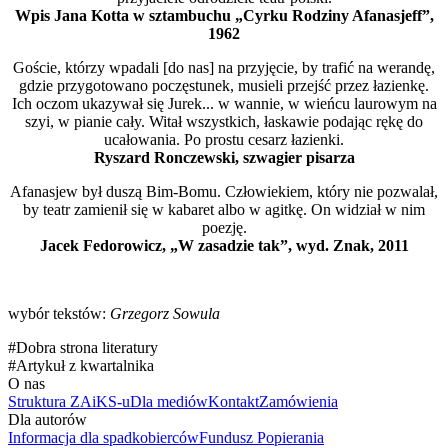
Wpis Jana Kotta w sztambuchu „Cyrku Rodziny Afanasjeff”,
1962
Goście, którzy wpadali [do nas] na przyjęcie, by trafić na werandę,
gdzie przygotowano poczęstunek, musieli przejść przez łazienkę.
Ich oczom ukazywał się Jurek... w wannie, w wieńcu laurowym na
szyi, w pianie cały. Witał wszystkich, łaskawie podając rękę do
ucałowania. Po prostu cesarz łazienki.
Ryszard Ronczewski, szwagier pisarza
Afanasjew był duszą Bim-Bomu. Człowiekiem, który nie pozwalał,
by teatr zamienił się w kabaret albo w agitkę. On widział w nim
poezję.
Jacek Fedorowicz, „W zasadzie tak”, wyd. Znak, 2011
wybór tekstów:
Grzegorz Sowula
#
Dobra strona literatury
#
Artykuł z kwartalnika
O nas
Struktura ZAiKS-u
Dla mediów
Kontakt
Zamówienia
Dla autorów
Informacja dla spadkobierców
Fundusz Popierania