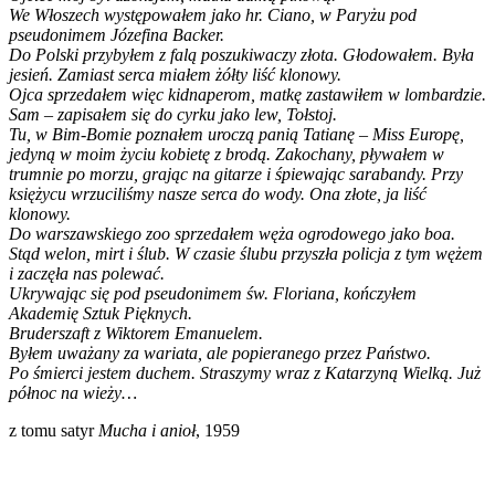
We Włoszech występowałem jako hr. Ciano, w Paryżu pod
pseudonimem Józefina Backer.
Do Polski przybyłem z falą poszukiwaczy złota. Głodowałem. Była
jesień. Zamiast serca miałem żółty liść klonowy.
Ojca sprzedałem więc kidnaperom, matkę zastawiłem w lombardzie.
Sam – zapisałem się do cyrku jako lew, Tołstoj.
Tu, w Bim-Bomie poznałem uroczą panią Tatianę – Miss Europę,
jedyną w moim życiu kobietę z brodą. Zakochany, pływałem w
trumnie po morzu, grając na gitarze i śpiewając sarabandy. Przy
księżycu wrzuciliśmy nasze serca do wody. Ona złote, ja liść
klonowy.
Do warszawskiego zoo sprzedałem węża ogrodowego jako boa.
Stąd welon, mirt i ślub. W czasie ślubu przyszła policja z tym wężem
i zaczęła nas polewać.
Ukrywając się pod pseudonimem św. Floriana, kończyłem
Akademię Sztuk Pięknych.
Bruderszaft z Wiktorem Emanuelem.
Byłem uważany za wariata, ale popieranego przez Państwo.
Po śmierci jestem duchem. Straszymy wraz z Katarzyną Wielką. Już
północ na wieży…
z tomu satyr
Mucha i anioł
, 1959