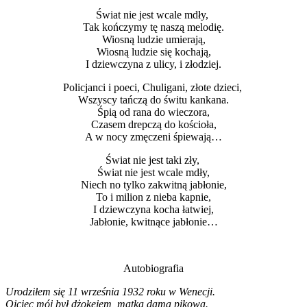
Świat nie jest wcale mdły,
Tak kończymy tę naszą melodię.
Wiosną ludzie umierają,
Wiosną ludzie się kochają,
I dziewczyna z ulicy, i złodziej.
Policjanci i poeci, Chuligani, złote dzieci,
Wszyscy tańczą do świtu kankana.
Śpią od rana do wieczora,
Czasem drepczą do kościoła,
A w nocy zmęczeni śpiewają…
Świat nie jest taki zły,
Świat nie jest wcale mdły,
Niech no tylko zakwitną jabłonie,
To i milion z nieba kapnie,
I dziewczyna kocha łatwiej,
Jabłonie, kwitnące jabłonie…
Autobiografia
Urodziłem się 11 września 1932 roku w Wenecji.
Ojciec mój był dżokejem, matka damą pikową.