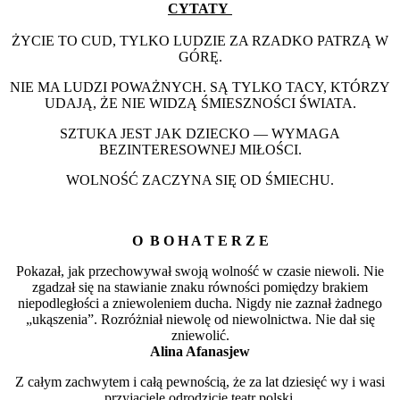
CYTATY
ŻYCIE TO CUD, TYLKO LUDZIE ZA RZADKO PATRZĄ W
GÓRĘ.
NIE MA LUDZI POWAŻNYCH. SĄ TYLKO TACY, KTÓRZY
UDAJĄ, ŻE NIE WIDZĄ ŚMIESZNOŚCI ŚWIATA.
SZTUKA JEST JAK DZIECKO — WYMAGA
BEZINTERESOWNEJ MIŁOŚCI.
WOLNOŚĆ ZACZYNA SIĘ OD ŚMIECHU.
O B O H A T E R Z E
Pokazał, jak przechowywał swoją wolność w czasie niewoli. Nie
zgadzał się na stawianie znaku równości pomiędzy brakiem
niepodległości a zniewoleniem ducha. Nigdy nie zaznał żadnego
„ukąszenia”. Rozróżniał niewolę od niewolnictwa. Nie dał się
zniewolić.
Alina Afanasjew
Z całym zachwytem i całą pewnością, że za lat dziesięć wy i wasi
przyjaciele odrodzicie teatr polski.