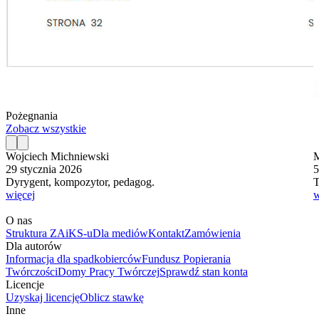
Pożegnania
Zobacz wszystkie
Wojciech Michniewski
M
29 stycznia 2026
5
Dyrygent, kompozytor, pedagog.
T
więcej
w
O nas
Struktura ZAiKS-u
Dla mediów
Kontakt
Zamówienia
Dla autorów
Informacja dla spadkobierców
Fundusz Popierania
Twórczości
Domy Pracy Twórczej
Sprawdź stan konta
Licencje
Uzyskaj licencję
Oblicz stawkę
Inne