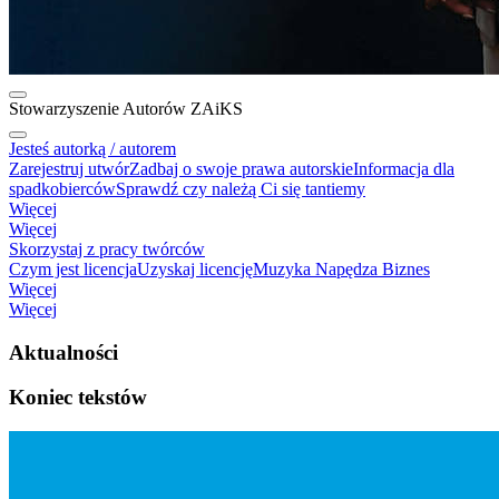
Stowarzyszenie Autorów ZAiKS
Jesteś autorką / autorem
Zarejestruj utwór
Zadbaj o swoje prawa autorskie
Informacja dla
spadkobierców
Sprawdź czy należą Ci się tantiemy
Więcej
Więcej
Skorzystaj z pracy twórców
Czym jest licencja
Uzyskaj licencję
Muzyka Napędza Biznes
Więcej
Więcej
Aktualności
Koniec tekstów