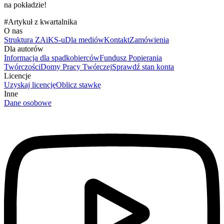
na pokładzie!
#
Artykuł z kwartalnika
O nas
Struktura ZAiKS-u
Dla mediów
Kontakt
Zamówienia
Dla autorów
Informacja dla spadkobierców
Fundusz Popierania
Twórczości
Domy Pracy Twórczej
Sprawdź stan konta
Licencje
Uzyskaj licencję
Oblicz stawkę
Inne
Dane osobowe