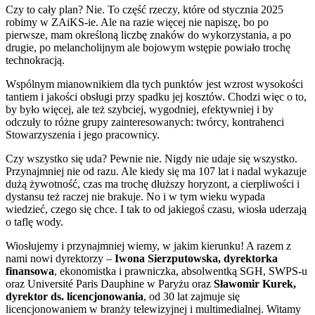
Czy to cały plan? Nie. To część rzeczy, które od stycznia 2025
robimy w ZAiKS-ie. Ale na razie więcej nie napiszę, bo po
pierwsze, mam określoną liczbę znaków do wykorzystania, a po
drugie, po melancholijnym ale bojowym wstępie powiało trochę
technokracją.
Wspólnym mianownikiem dla tych punktów jest wzrost wysokości
tantiem i jakości obsługi przy spadku jej kosztów. Chodzi więc o to,
by było więcej, ale też szybciej, wygodniej, efektywniej i by
odczuły to różne grupy zainteresowanych: twórcy, kontrahenci
Stowarzyszenia i jego pracownicy.
Czy wszystko się uda? Pewnie nie. Nigdy nie udaje się wszystko.
Przynajmniej nie od razu. Ale kiedy się ma 107 lat i nadal wykazuje
dużą żywotność, czas ma trochę dłuższy horyzont, a cierpliwości i
dystansu też raczej nie brakuje. No i w tym wieku wypada
wiedzieć, czego się chce. I tak to od jakiegoś czasu, wiosła uderzają
o taflę wody.
Wiosłujemy i przynajmniej wiemy, w jakim kierunku! A razem z
nami nowi dyrektorzy –
Iwona Sierzputowska, dyrektorka
finansowa
, ekonomistka i prawniczka, absolwentką SGH, SWPS-u
oraz Université Paris Dauphine w Paryżu oraz
Sławomir Kurek,
dyrektor ds. licencjonowania
, od 30 lat zajmuje się
licencjonowaniem w branży telewizyjnej i multimedialnej. Witamy