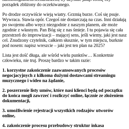
porządek zbliżony do oczekiwanego.
Po drodze oczywiście wieją wiatry. Grzmią burze. Coś się psuje.
Wywraca. Stawia opór. Czegoś nie dostarczają na czas. Inni działają
po swojemu albo wręcz niezgodnie z naszym planem, ale może
zgodnie z własnym. Pan Bóg się z nas śmieje. I tu pojawia się cała
przestrzeń do improwizacji – mającej sens, jeśli wiemy, jaki jest nasz
cel. Znudzony czytelnik, całkiem słusznie, w tym miejscu, burknie
pod nosem: napisz wreszcie – jaki jest ten plan na 2025?
Lista jest dość długa, ale wśród wielu punktów… Konkretnie
człowieku, nie truj. Proszę bardzo w takim razie:
1. korzystne zakończenie zaawansowanych procesów
negocjacyjnych z kilkoma dużymi dostawcami streamingu
muzycznego i wideo na żądanie,
2. poszerzenie listy umów, które nasi klienci będą od początku
do końca mogli zawrzeć i rozliczyć online, łącznie ze złożeniem
dokumentacji,
3. umożliwienie rejestracji wszystkich rodzajów utworów
online,
4. zakończenie procesu przebudowy struktur inkasa