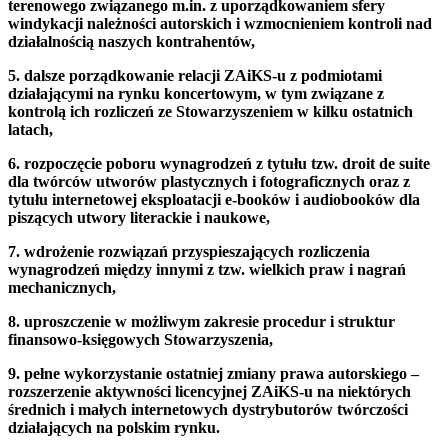
terenowego związanego m.in. z uporządkowaniem sfery
windykacji należności autorskich i wzmocnieniem kontroli nad
działalnością naszych kontrahentów,
5. dalsze porządkowanie relacji ZAiKS-u z podmiotami
działającymi na rynku koncertowym, w tym związane z
kontrolą ich rozliczeń ze Stowarzyszeniem w kilku ostatnich
latach,
6. rozpoczęcie poboru wynagrodzeń z tytułu tzw. droit de suite
dla twórców utworów plastycznych i fotograficznych oraz z
tytułu internetowej eksploatacji e-booków i audiobooków dla
piszących utwory literackie i naukowe,
7. wdrożenie rozwiązań przyspieszających rozliczenia
wynagrodzeń między innymi z tzw. wielkich praw i nagrań
mechanicznych,
8. uproszczenie w możliwym zakresie procedur i struktur
finansowo-księgowych Stowarzyszenia,
9. pełne wykorzystanie ostatniej zmiany prawa autorskiego –
rozszerzenie aktywności licencyjnej ZAiKS-u na niektórych
średnich i małych internetowych dystrybutorów twórczości
działających na polskim rynku.