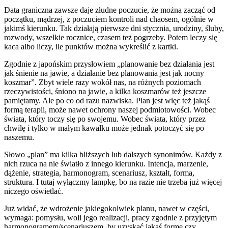
Data graniczna zawsze daje złudne poczucie, że można zacząć od
początku, mądrzej, z poczuciem kontroli nad chaosem, ogólnie w
jakimś kierunku. Tak działają pierwsze dni stycznia, urodziny, śluby,
rozwody, wszelkie rocznice, czasem też pogrzeby. Potem leczy się
kaca albo liczy, ile punktów można wykreślić z kartki.
Zgodnie z japońskim przysłowiem „planowanie bez działania jest
jak śnienie na jawie, a działanie bez planowania jest jak nocny
koszmar”. Zbyt wiele razy wokół nas, na różnych poziomach
rzeczywistości, śniono na jawie, a kilka koszmarów też jeszcze
pamiętamy. Ale po co od razu nazwiska. Plan jest więc też jakąś
formą terapii, może nawet ochrony naszej podmiotowości. Wobec
świata, który toczy się po swojemu. Wobec świata, który przez
chwilę i tylko w małym kawałku może jednak potoczyć się po
naszemu.
Słowo „plan” ma kilka bliższych lub dalszych synonimów. Każdy z
nich rzuca na nie światło z innego kierunku. Intencja, marzenie,
dążenie, strategia, harmonogram, scenariusz, kształt, forma,
struktura. I tutaj wyłączmy lampkę, bo na razie nie trzeba już więcej
niczego oświetlać.
Już widać, że wdrożenie jakiegokolwiek planu, nawet w części,
wymaga: pomysłu, woli jego realizacji, pracy zgodnie z przyjętym
harmonogramem/scenariuszem, by uzyskać jakąś formę czy