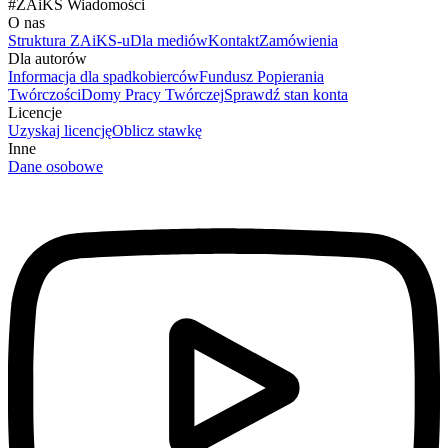
#
ZAiKS Wiadomości
O nas
Struktura ZAiKS-u
Dla mediów
Kontakt
Zamówienia
Dla autorów
Informacja dla spadkobierców
Fundusz Popierania
Twórczości
Domy Pracy Twórczej
Sprawdź stan konta
Licencje
Uzyskaj licencję
Oblicz stawkę
Inne
Dane osobowe