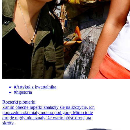
#
Artykuł z kwartalnika
#
hipstoria
Rozterki pionierki
Zanim obecne raperki znalazły się na szczycie, ich
poprzedniczki miały mocno pod górę. Mimo to te
drugie nigdy nie uznały, że warto pójść drogą na
skróty.