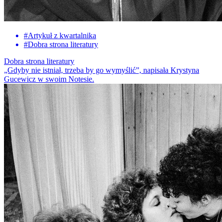
#
Artykuł z kwartalnika
#
Dobra strona literatury
Dobra strona literatury
„Gdyby nie istniał, trzeba by go wymyślić”, napisała Krystyna
Gucewicz w swoim Notesie.