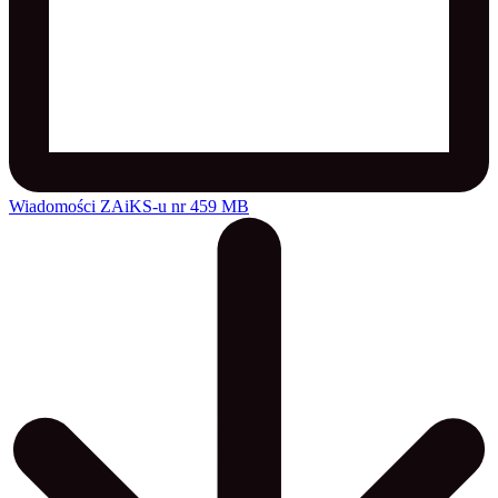
Wiadomości ZAiKS-u nr 45
9 MB