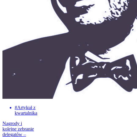
#
Artykuł z
kwartalnika
Nagrody i
kolejne zebranie
delegatów –