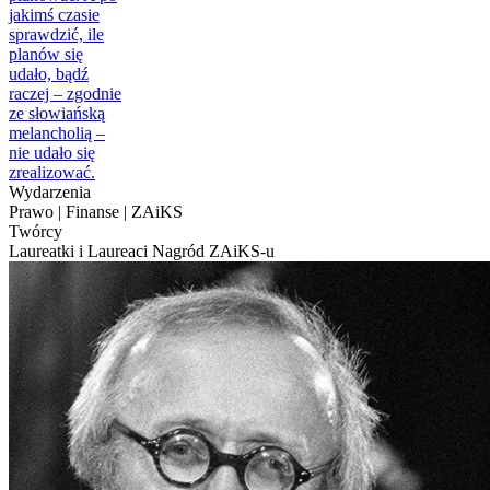
jakimś czasie
sprawdzić, ile
planów się
udało, bądź
raczej – zgodnie
ze słowiańską
melancholią –
nie udało się
zrealizować.
Wydarzenia
Prawo | Finanse | ZAiKS
Twórcy
Laureatki i Laureaci Nagród ZAiKS-u