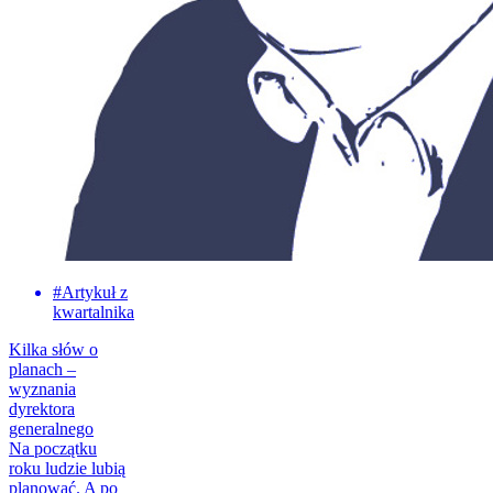
#
Artykuł z
kwartalnika
Kilka słów o
planach –
wyznania
dyrektora
generalnego
Na początku
roku ludzie lubią
planować. A po