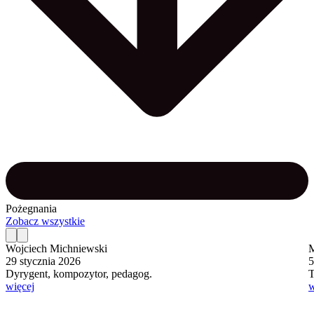
Pożegnania
Zobacz wszystkie
Wojciech Michniewski
M
29 stycznia 2026
5
Dyrygent, kompozytor, pedagog.
T
więcej
w