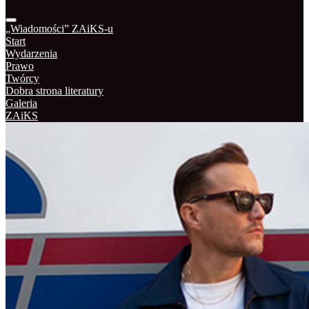
„Wiadomości” ZAiKS-u
Start
Wydarzenia
Prawo
Twórcy
Dobra strona literatury
Galeria
ZAiKS