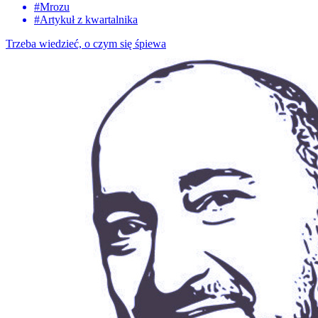
#
Mrozu
#
Artykuł z kwartalnika
Trzeba wiedzieć, o czym się śpiewa